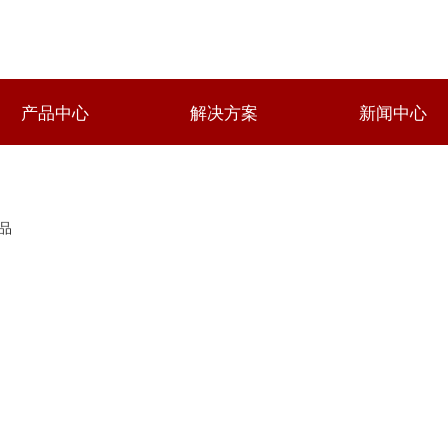
产品中心
解决方案
新闻中心
品