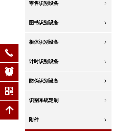
零售识别设备
ꁇ
图书识别设备
ꁇ
柜体识别设备
ꁇ
끅
计时识别设备
ꁇ
뀥
防伪识别设备
ꁇ
낃
识别系统定制
ꁇ
녕
附件
ꁇ