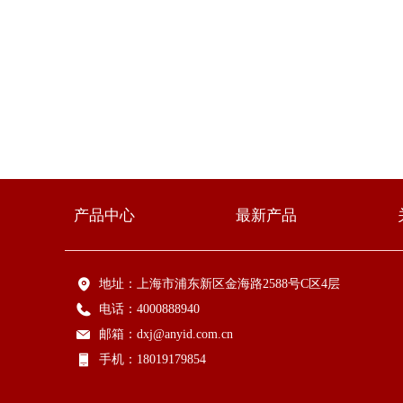
产品中心
最新产品
地址：
上海市浦东新区金海路2588号C区4层
电话：
4000888940
邮箱：
dxj@anyid.com.cn
手机：
18019179854