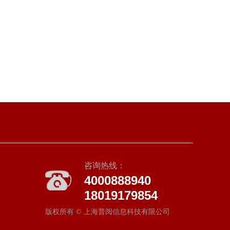
咨询热线：
4000888940
18019179854
版权所有 ©
上海普阅信息科技有限公司