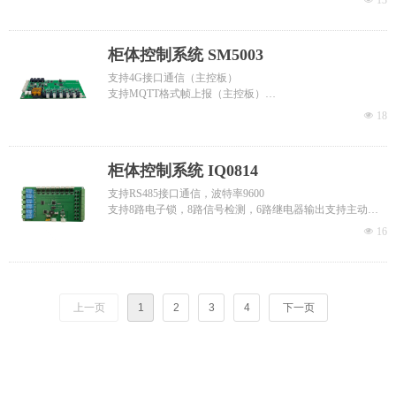
13
M328LED灯板（对识别结果进行标识）
柜体控制系统 SM5003
支持4G接口通信（主控板）
支持MQTT格式帧上报（主控板）
内置状态指示灯
넶
18
支持备用电池供电（单板均有2路）
支持温度检测（单板均有2路）
支持多路RS485通信（电表，仓控板，电池，充电机）
柜体控制系统 IQ0814
带锁状态反馈信号
支持RS485接口通信，波特率9600
支持8路电子锁，8路信号检测，6路继电器输出支持主动、
被动检测模式
넶
16
状态检测
多片级联
带锁状态反馈信号
上一页
1
2
3
4
下一页