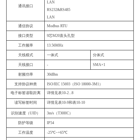
LAN
通讯接口
RS232&RS485
LAN
通信协议
Modbus RTU
接口类型
9
芯
M20
直头孔型
工作频率
13.56MHz
天线模式
一体式
分体式
天线接口
-
SMA×1
射频功率
30dBm
支持协议种类
ISO/IEC 15693
（
ISO 18000-3M1
）
电子标签读取距离
详情见表
10-2...8
读写标签时间
详情见表
10-9
和表
10-10
识别速度（
UID
）
3
m/s
（
T30HC
）
防护等级
IP54
工作温度
-25
℃
~+65
℃