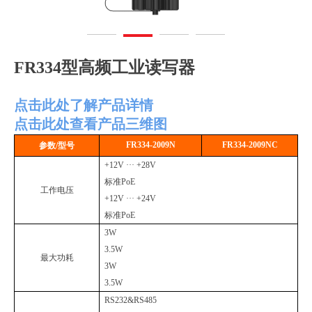
FR334型高频工业读写器
点击此处了解产品详情
点击此处查看产品三维图
FR334-2009N
FR334-2009NC
参数
/
型号
+12V ··· +28V
标准
PoE
工作电压
+12V ··· +24V
标准
PoE
3W
3.5W
最大功耗
3W
3.5W
RS232&RS485